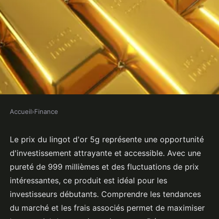
Accueil
›
Finance
FINANCE
Prix du lingot d'or 5g : une
Le prix du lingot d'or 5g représente une opportunité
d'investissement attrayante et accessible. Avec une
opportunité d'investissement à
pureté de 999 millièmes et des fluctuations de prix
saisir
intéressantes, ce produit est idéal pour les
investisseurs débutants. Comprendre les tendances
Lola
•
14 février 2025
•
4 min de lecture
du marché et les frais associés permet de maximiser