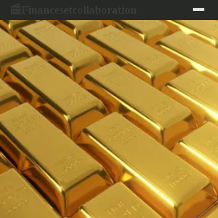
Financesetcollaboration
📰