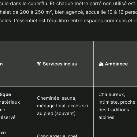
ule dans le superflu. Et chaque mètre carré non utilisé est
chalet de 200 à 250 m², bien agencé, accueille 10 à 12 per
ales. L’essentiel est l’équilibre entre espaces communs et i
en
🔌 Services inclus
🏔️ Ambiance
tique
Chaleureux,
Cheminée, sauna,
matériaux
intimiste, proche
ménage final, accès ski
rme
des traditions
au pied (souvent)
réservé
alpines
uxe
Conciergerie, chef