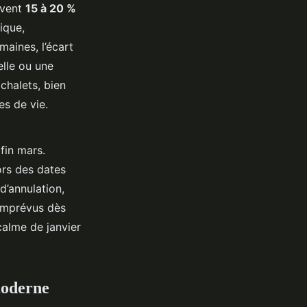
uvent
15 à 20 %
ique,
maines, l’écart
elle ou une
chalets, bien
es de vie.
fin mars.
ors des dates
d’annulation,
 imprévus dès
 calme de janvier
moderne