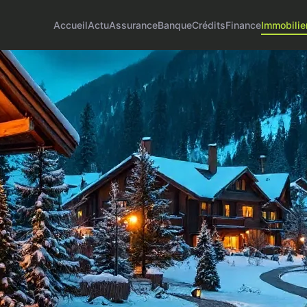
Accueil
Actu
Assurance
Banque
Crédits
Finance
Immobilie