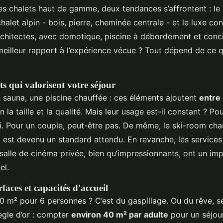
des chalets haut de gamme, deux tendances s’affrontent : le
chalet alpin - bois, pierre, cheminée centrale - et le luxe c
rchitectes, avec domotique, piscine à débordement et conci
 meilleur rapport à l’expérience vécue ? Tout dépend de ce 
s qui valorisent votre séjour
n sauna, une piscine chauffée : ces éléments ajoutent
entre 
on la taille et la qualité. Mais leur usage est-il constant ? P
i. Pour un couple, peut-être pas. De même, le ski-room chau
l, est devenu un standard attendu. En revanche, les servic
 salle de cinéma privée, bien qu’impressionnants, ont un im
el.
faces et capacités d'accueil
0 m² pour 6 personnes ? C’est du gaspillage. Ou du rêve, se
ègle d’or : compter
environ 40 m² par adulte
pour un séjour