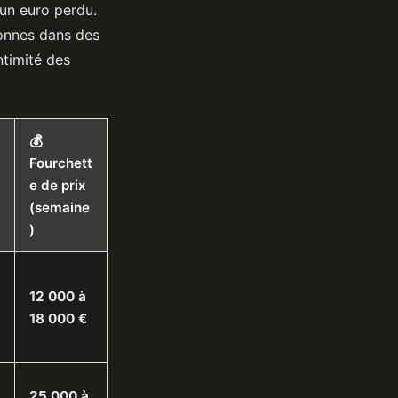
 un euro perdu.
sonnes dans des
ntimité des
💰
Fourchett
e de prix
(semaine
)
12 000 à
18 000 €
25 000 à