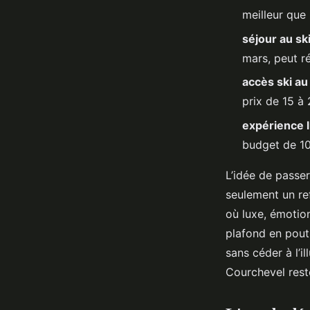
Dulce
•
09/03/2026 07:09
•
9 min de lecture
meilleur que
séjour au sk
mars, peut ré
accès ski au
prix de 15 à 
expérience l
budget de 10 
L’idée de passe
seulement un re
où luxe, émotion
plafond en poutr
sans céder à l’il
Courchevel reste