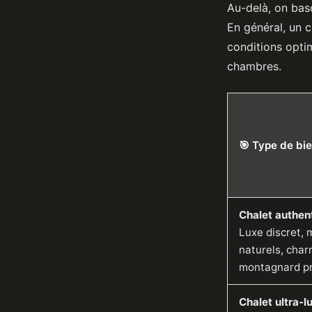
Au-delà, on basc
En général, un 
conditions optim
chambres.
🎯 Type de bi
Chalet authen
Luxe discret, 
naturels, cha
montagnard p
Chalet ultra-l