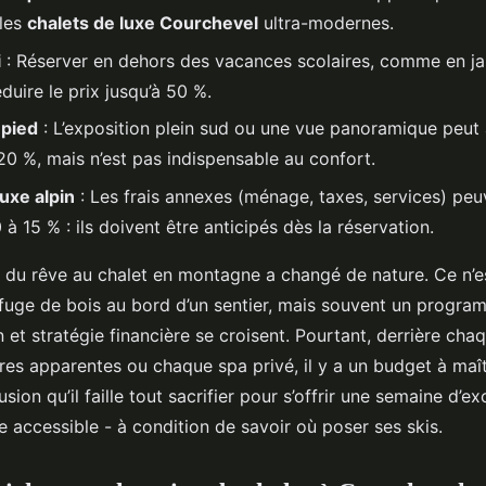
 les
chalets de luxe Courchevel
ultra-modernes.
i
: Réserver en dehors des vacances scolaires, comme en jan
duire le prix jusqu’à 50 %.
 pied
: L’exposition plein sud ou une vue panoramique peut
20 %, mais n’est pas indispensable au confort.
uxe alpin
: Les frais annexes (ménage, taxes, services) peuv
à 15 % : ils doivent être anticipés dès la réservation.
r du rêve au chalet en montagne a changé de nature. Ce n’e
fuge de bois au bord d’un sentier, mais souvent un progra
 et stratégie financière se croisent. Pourtant, derrière cha
es apparentes ou chaque spa privé, il y a un budget à maîtr
lusion qu’il faille tout sacrifier pour s’offrir une semaine d’e
 accessible - à condition de savoir où poser ses skis.