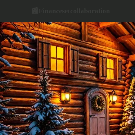
Financesetcollaboration
📰