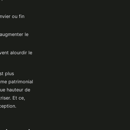
vier ou fin
 augmenter le
ent alourdir le
st plus
mme patrimonial
que hauteur de
iser. Et ce,
xception.