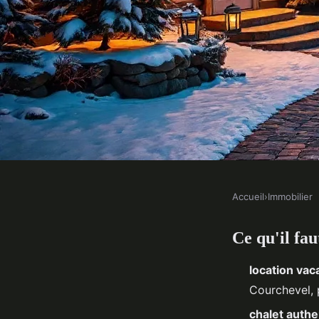
Accueil
›
Immobilier
IMMOBILIER
Ce qu'il fa
Découvrez le luxe abo
location va
Courchevel
Courchevel, 
chalet authe