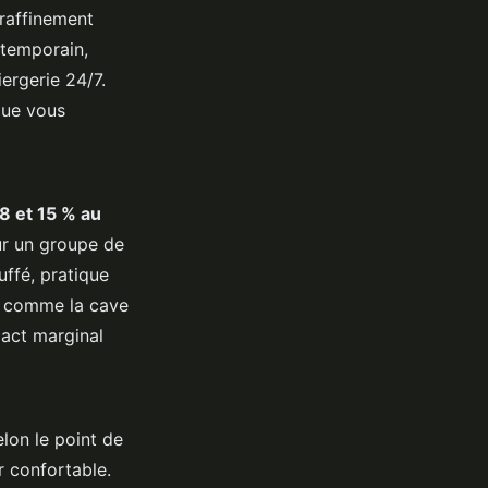
 raffinement
ontemporain,
ergerie 24/7.
que vous
8 et 15 % au
our un groupe de
ffé, pratique
es comme la cave
pact marginal
lon le point de
 confortable.