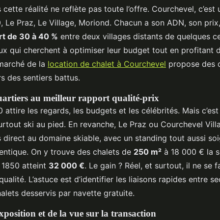
 cette réalité ne reflète pas toute l’offre. Courchevel, c’es
, Le Praz, Le Village, Moriond. Chacun a son ADN, son prix,
rt de 30 à 40 %
entre deux villages distants de quelques c
ux qui cherchent à optimiser leur budget tout en profitant 
 marché de la
location de chalet à Courchevel
propose des o
s des sentiers battus.
quartiers au meilleur rapport qualité-prix
attire les regards, les budgets et les célébrités. Mais c’est
urtout ski au pied. En revanche, Le Praz ou Courchevel Vill
 direct au domaine skiable, avec un standing tout aussi soi
ntique. On y trouve des chalets de
250 m²
à 18 000 € la s
1850 atteint
32 000 €
. Le gain ? Réel, et surtout, il ne se f
ualité. L’astuce est d’identifier les liaisons rapides entre s
chalets desservis par navette gratuite.
xposition et de la vue sur la transaction