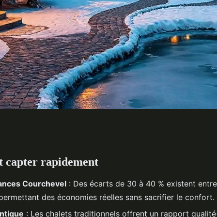
ut capter rapidement
rdable des chalets à
cances Courchevel
: Des écarts de 30 à 40 % existent entre 
permettant des économies réelles sans sacrifier le confort.
ntique
: Les chalets traditionnels offrent un rapport qualit