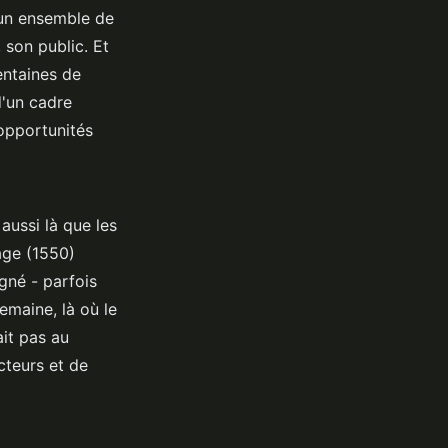
t un ensemble de
 son public. Et
entaines de
d'un cadre
pportunités
 aussi là que les
age (1550)
gné - parfois
emaine, là où le
ait pas au
ecteurs et de